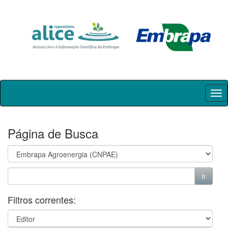
Skip
navigation
Página de Busca
Filtros correntes: