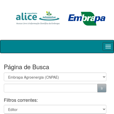
Skip
navigation
Página de Busca
Filtros correntes: