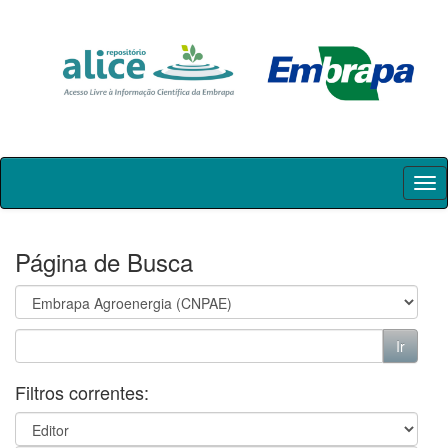
Skip
navigation
Página de Busca
Filtros correntes: