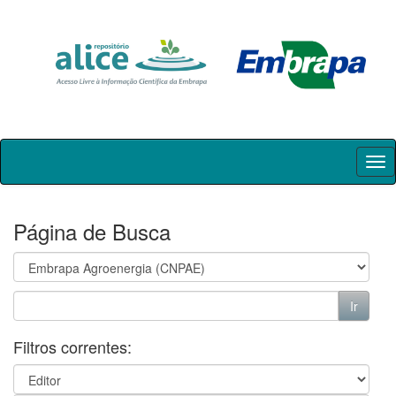
Skip
navigation
Página de Busca
Filtros correntes: