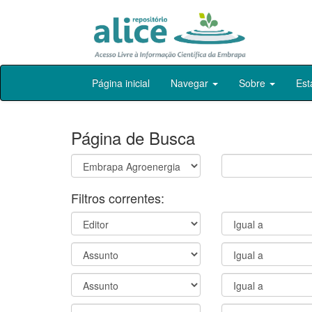
Skip
Página inicial
Navegar
Sobre
Est
navigation
Página de Busca
Filtros correntes: