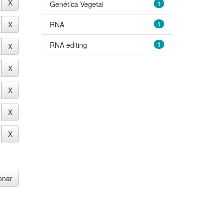
Genética Vegetal
1
RNA
1
RNA editing
1