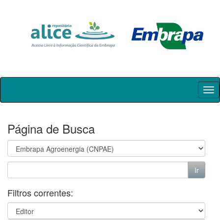
Skip
navigation
Página de Busca
Filtros correntes: