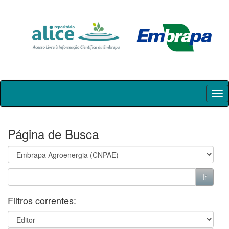
Skip
navigation
Página de Busca
Filtros correntes: