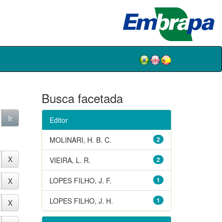
Busca facetada
Editor
MOLINARI, H. B. C.
2
VIEIRA, L. R.
2
LOPES FILHO, J. F.
1
LOPES FILHO, J. H.
1