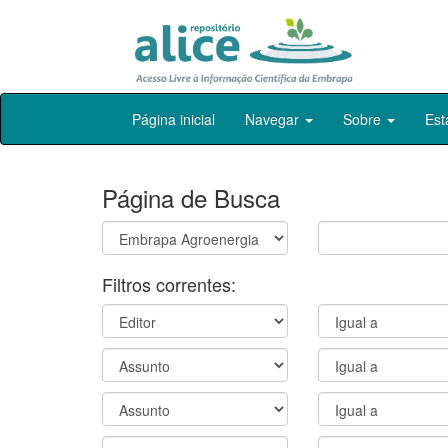
Skip
Página inicial
Navegar
Sobre
Est
navigation
Página de Busca
Filtros correntes: