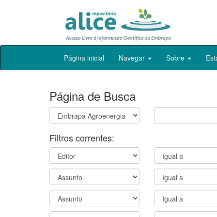
Skip
Página inicial
Navegar
Sobre
Est
navigation
Página de Busca
Filtros correntes: