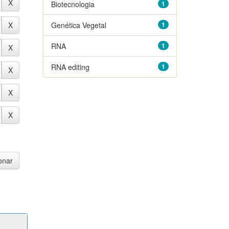
Biotecnologia
1
Genética Vegetal
1
RNA
1
RNA editing
1