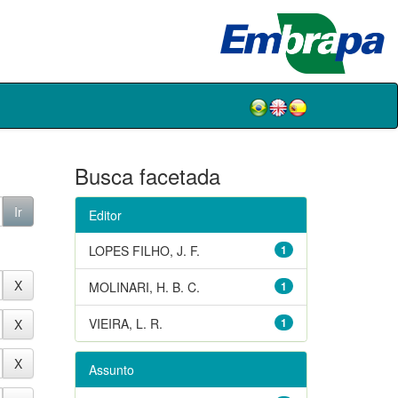
Busca facetada
Editor
LOPES FILHO, J. F.
1
MOLINARI, H. B. C.
1
VIEIRA, L. R.
1
Assunto