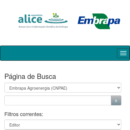
Skip
navigation
Página de Busca
Filtros correntes: