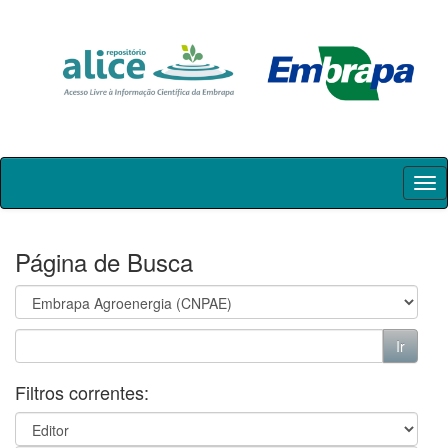
Skip
navigation
Página de Busca
Filtros correntes: