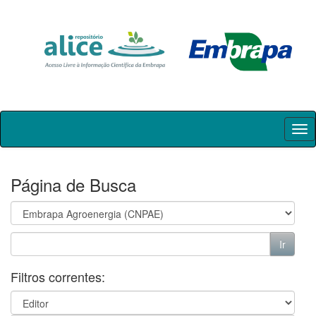
Skip
navigation
Página de Busca
Filtros correntes: