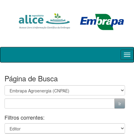
Skip
navigation
Página de Busca
Filtros correntes: