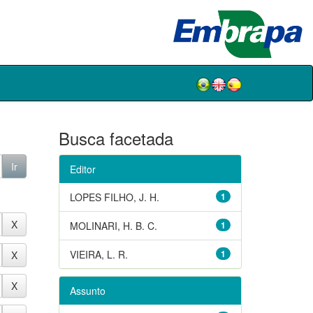
Busca facetada
Editor
LOPES FILHO, J. H.
1
MOLINARI, H. B. C.
1
VIEIRA, L. R.
1
Assunto