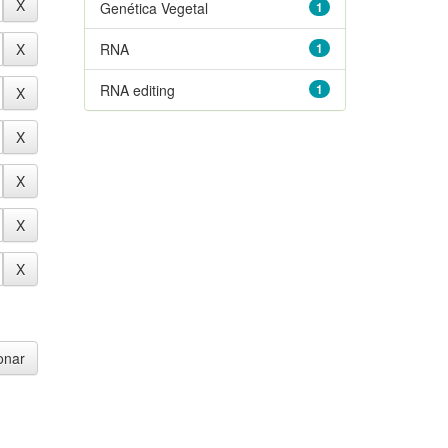
Genética Vegetal
1
RNA
1
RNA editing
1