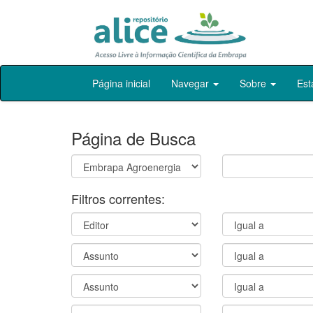
Skip
Página inicial
Navegar
Sobre
Est
navigation
Página de Busca
Filtros correntes: