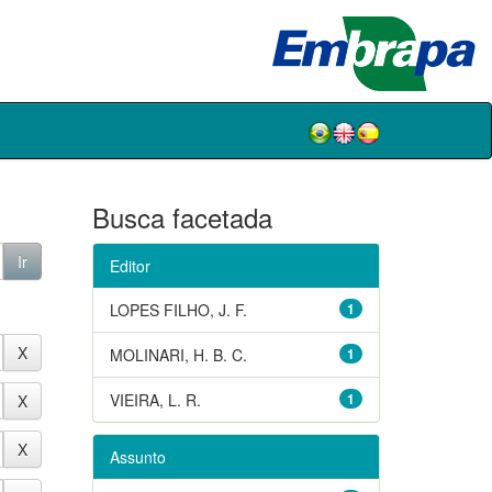
Busca facetada
Editor
LOPES FILHO, J. F.
1
MOLINARI, H. B. C.
1
VIEIRA, L. R.
1
Assunto