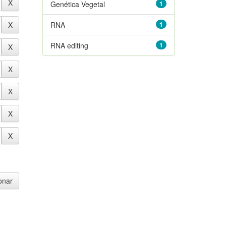
Genética Vegetal
1
RNA
1
RNA editing
1