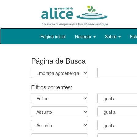
Skip
Página inicial
Navegar
Sobre
Est
navigation
Página de Busca
Filtros correntes: