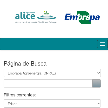
Skip
navigation
Página de Busca
Filtros correntes: