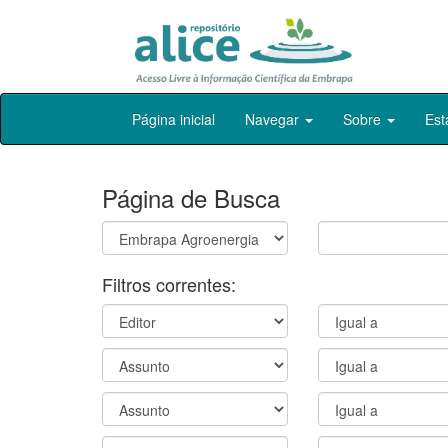
Skip
Página inicial
Navegar
Sobre
Est
navigation
Página de Busca
Filtros correntes: