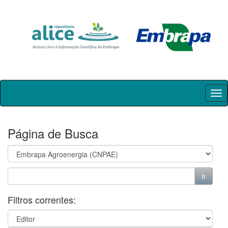
Skip
navigation
Página de Busca
Filtros correntes: