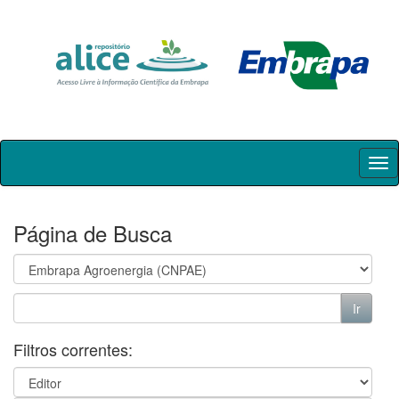
Skip
navigation
Página de Busca
Filtros correntes: