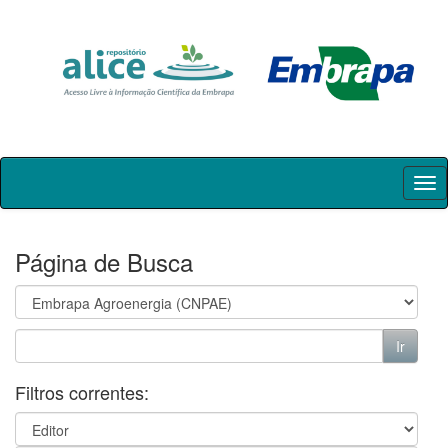
Skip
navigation
Página de Busca
Filtros correntes: