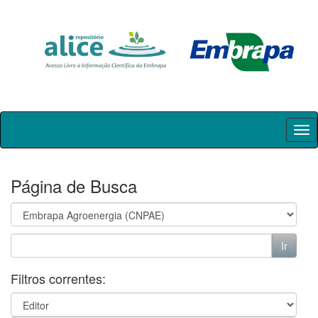
Skip
navigation
Página de Busca
Filtros correntes: