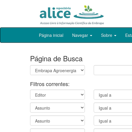
Skip
Página inicial
Navegar
Sobre
Est
navigation
Página de Busca
Filtros correntes: