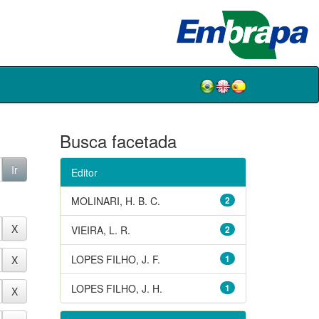
Busca facetada
Editor
MOLINARI, H. B. C.
2
VIEIRA, L. R.
2
LOPES FILHO, J. F.
1
LOPES FILHO, J. H.
1