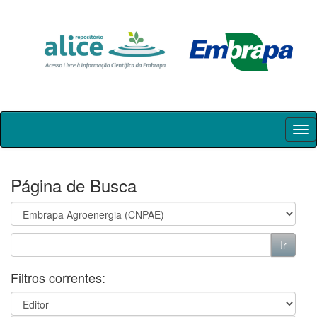
Skip
navigation
Página de Busca
Filtros correntes: