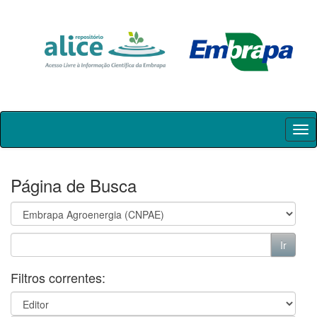
Skip
navigation
Página de Busca
Filtros correntes: