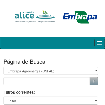
Skip
navigation
Página de Busca
Filtros correntes: