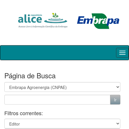
Skip
navigation
Página de Busca
Filtros correntes: