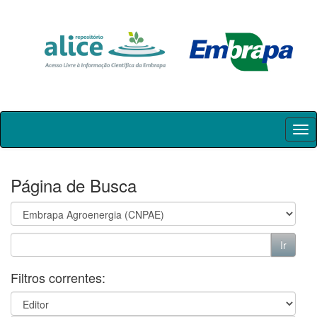
Skip
navigation
Página de Busca
Filtros correntes: