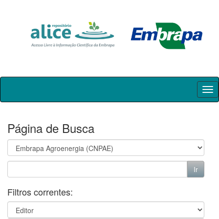
Skip
navigation
Página de Busca
Filtros correntes: