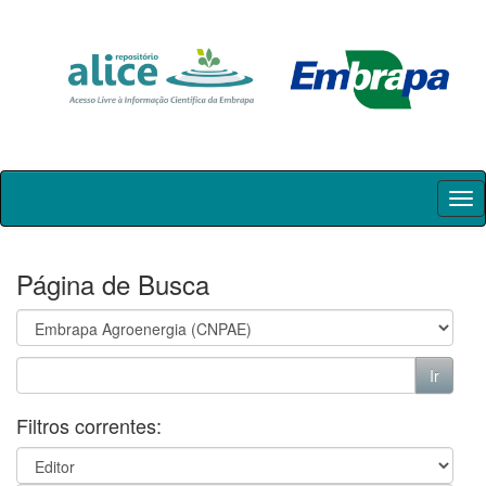
Skip
navigation
Página de Busca
Filtros correntes: