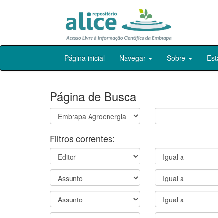
Skip
Página inicial
Navegar
Sobre
Est
navigation
Página de Busca
Filtros correntes: