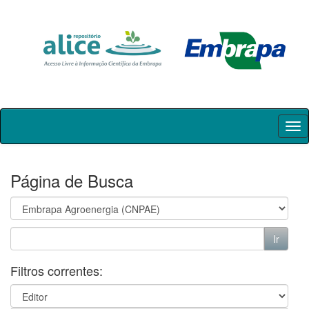
Skip
navigation
Página de Busca
Filtros correntes: