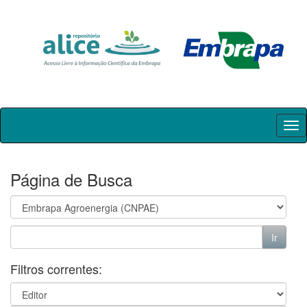
Skip
navigation
Página de Busca
Filtros correntes: