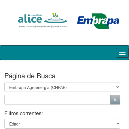
Skip
navigation
Página de Busca
Filtros correntes: