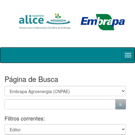
Skip
navigation
Página de Busca
Filtros correntes: