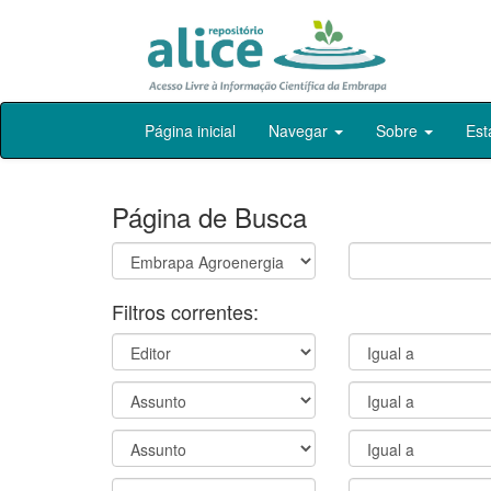
Skip
Página inicial
Navegar
Sobre
Est
navigation
Página de Busca
Filtros correntes: