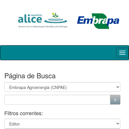
Skip
navigation
Página de Busca
Filtros correntes: