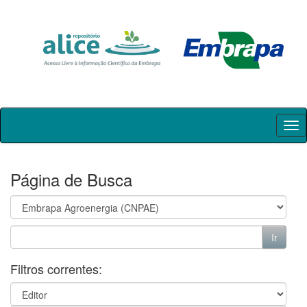
Skip
navigation
Página de Busca
Filtros correntes: