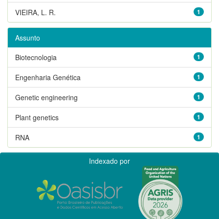
VIEIRA, L. R.
1
Assunto
Biotecnologia
1
Engenharia Genética
1
Genetic engineering
1
Plant genetics
1
RNA
1
Indexado por