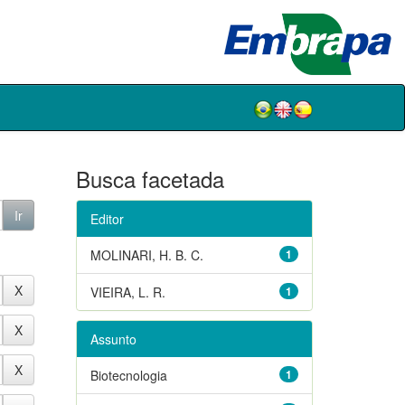
Busca facetada
Editor
MOLINARI, H. B. C.
1
VIEIRA, L. R.
1
Assunto
Biotecnologia
1