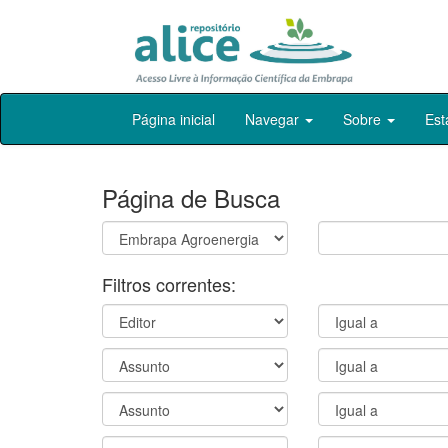
Skip
Página inicial
Navegar
Sobre
Est
navigation
Página de Busca
Filtros correntes: