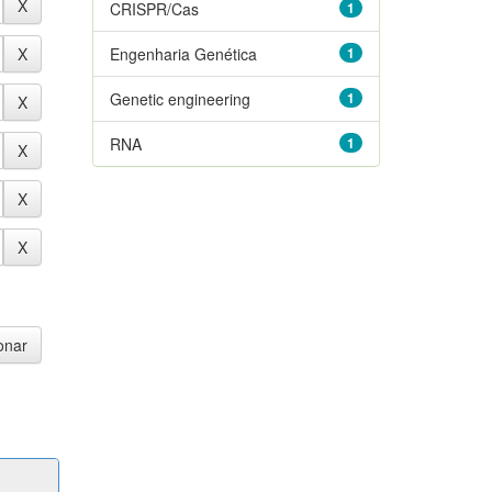
CRISPR/Cas
1
Engenharia Genética
1
Genetic engineering
1
RNA
1