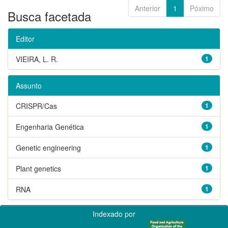
Anterior
1
Póximo
Busca facetada
Editor
VIEIRA, L. R.
1
Assunto
CRISPR/Cas
1
Engenharia Genética
1
Genetic engineering
1
Plant genetics
1
RNA
1
Indexado por