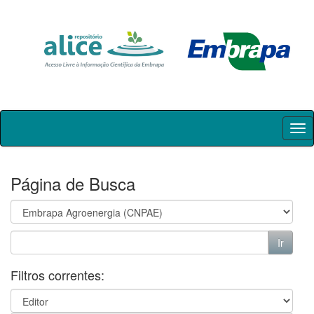
Skip
navigation
Página de Busca
Filtros correntes: