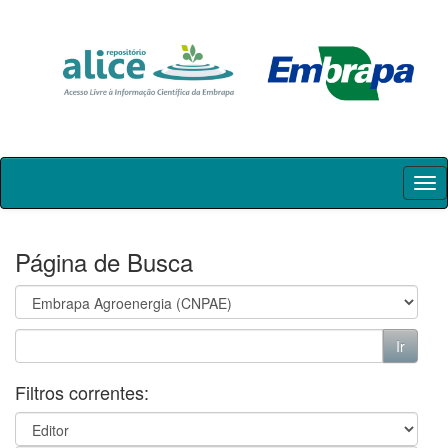
Skip
navigation
Página de Busca
Filtros correntes: