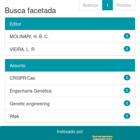
Anterior
1
Póximo
Busca facetada
Editor
MOLINARI, H. B. C.
1
VIEIRA, L. R.
1
Assunto
CRISPR/Cas
1
Engenharia Genética
1
Genetic engineering
1
RNA
1
Indexado por