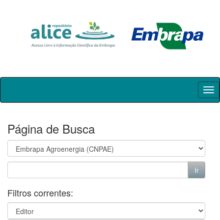
Skip
navigation
Página de Busca
Filtros correntes: