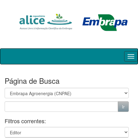
Skip
navigation
Página de Busca
Filtros correntes: