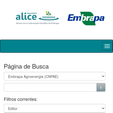
Skip
navigation
Página de Busca
Filtros correntes: