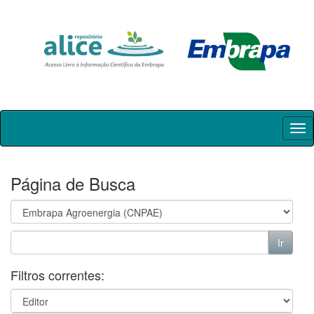
Skip
navigation
Página de Busca
Filtros correntes: