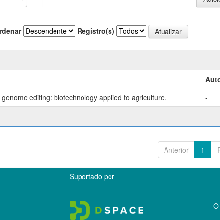
rdenar
Registro(s)
Auto
genome editing: biotechnology applied to agriculture.
-
Anterior
1
Suportado por
O 