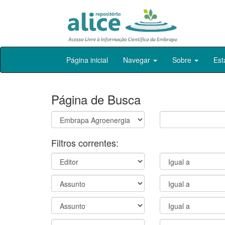
Skip
Página inicial
Navegar
Sobre
Est
navigation
Página de Busca
Filtros correntes: