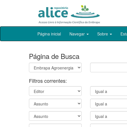
Skip
Página inicial
Navegar
Sobre
Est
navigation
Página de Busca
Filtros correntes: