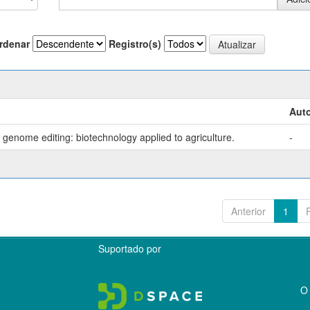
rdenar
Registro(s)
Auto
genome editing: biotechnology applied to agriculture.
-
Anterior
1
Suportado por
O 