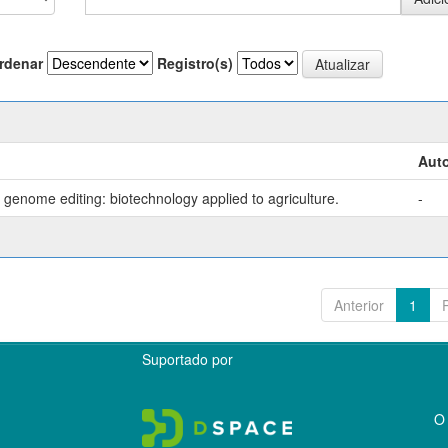
rdenar
Registro(s)
Auto
genome editing: biotechnology applied to agriculture.
-
Anterior
1
Suportado por
O 