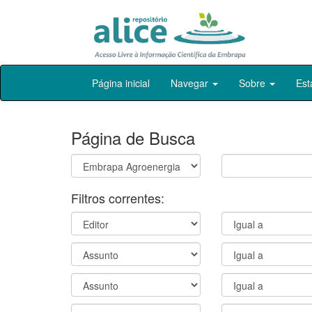
Skip
Página inicial
Navegar
Sobre
Est
navigation
Página de Busca
Filtros correntes: