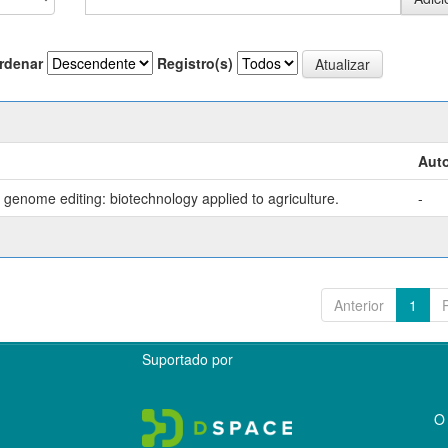
rdenar
Registro(s)
Auto
genome editing: biotechnology applied to agriculture.
-
Anterior
1
Suportado por
O 