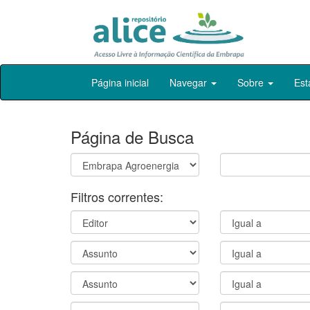
Skip
Página inicial
Navegar
Sobre
Est
navigation
Página de Busca
Filtros correntes: