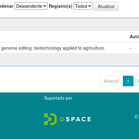
rdenar
Registro(s)
Auto
genome editing: biotechnology applied to agriculture.
-
Anterior
1
Suportado por
O 