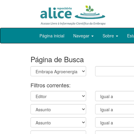
Skip
Página inicial
Navegar
Sobre
Est
navigation
Página de Busca
Filtros correntes: