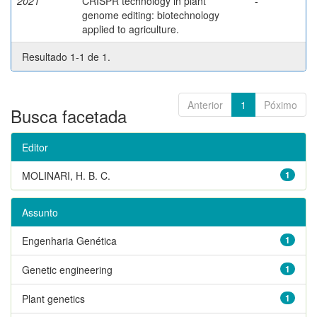
2021
CRISPR technology in plant
-
genome editing: biotechnology
applied to agriculture.
Resultado 1-1 de 1.
Anterior
1
Póximo
Busca facetada
Editor
MOLINARI, H. B. C.
1
Assunto
Engenharia Genética
1
Genetic engineering
1
Plant genetics
1