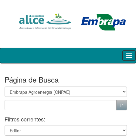
Skip
navigation
Página de Busca
Filtros correntes: